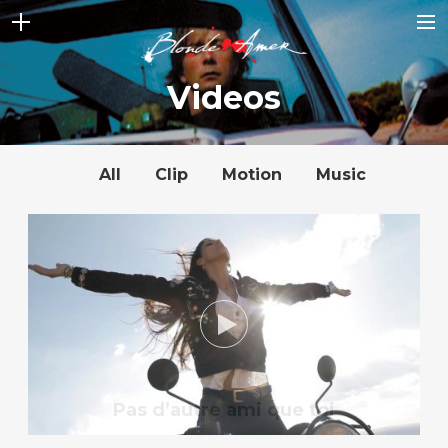
ACCUEIL
Videos
NEWS
STORY
All
Clip
Motion
Music
ALBUMS
VIDEOS
GALLERY
CONTACT
BOUTIQUE
SHOP FULL WIDTH
CART
Pas d’autre ami que toi
SEARCH