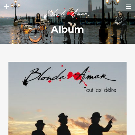
ACCUEIL
Album
NEWS
STORY
ALBUMS
VIDEOS
GALLERY
CONTACT
BOUTIQUE
SHOP FULL WIDTH
Tout ce délire
CART
SEARCH