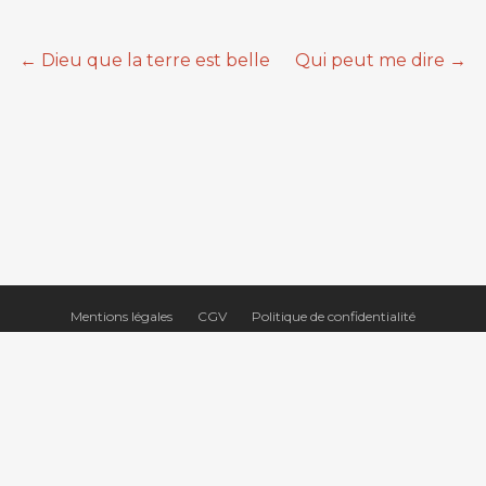
←
Dieu que la terre est belle
Qui peut me dire
→
Mentions légales
CGV
Politique de confidentialité
Contact
© Blonde Amer - Tous droits réservés