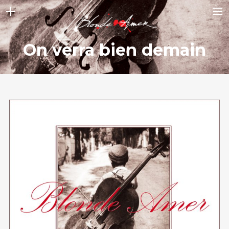
ACCUEIL
On verra bien demain
NEWS
STORY
ALBUMS
VIDEOS
GALLERY
CONTACT
BOUTIQUE
SHOP FULL WIDTH
CART
SEARCH