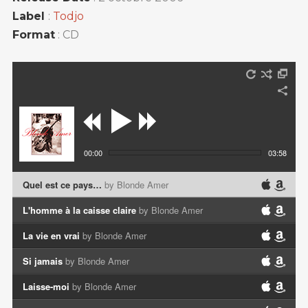
Label
:
Todjo
Format
: CD
00:00
03:58
Quel est ce pays…
by Blonde Amer
L'homme à la caisse claire
by Blonde Amer
La vie en vrai
by Blonde Amer
Si jamais
by Blonde Amer
Laisse-moi
by Blonde Amer