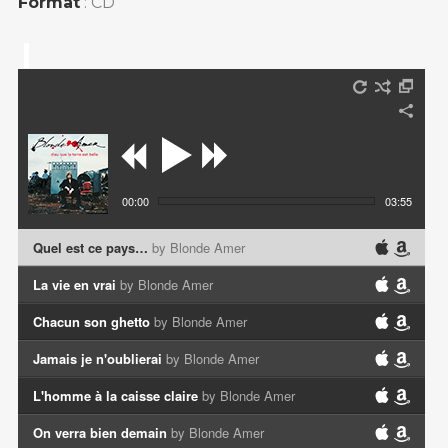
Format
: CD
00:00
03:55
Quel est ce pays…
by Blonde Amer
La vie en vrai
by Blonde Amer
Chacun son ghetto
by Blonde Amer
Jamais je n'oublierai
by Blonde Amer
L'homme à la caisse claire
by Blonde Amer
On verra bien demain
by Blonde Amer