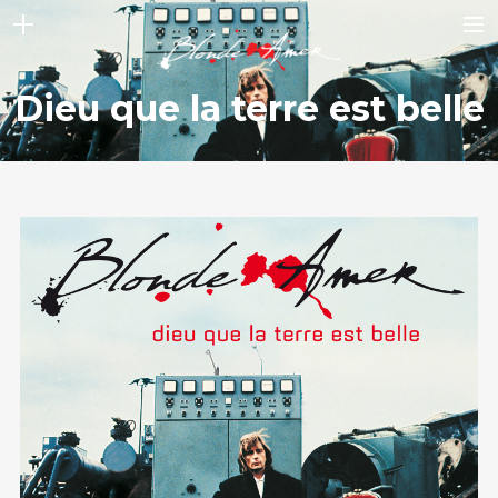
ACCUEIL
Dieu que la terre est belle
NEWS
STORY
ALBUMS
VIDEOS
GALLERY
CONTACT
BOUTIQUE
SHOP FULL WIDTH
CART
SEARCH