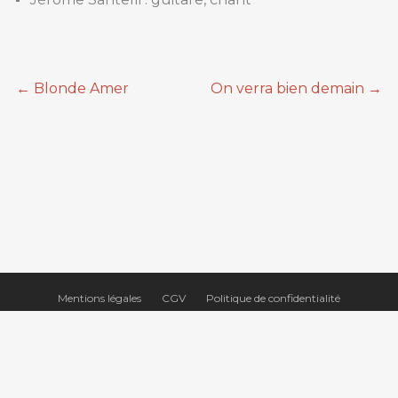
←
Blonde Amer
On verra bien demain
→
Mentions légales
CGV
Politique de confidentialité
Contact