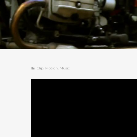
Clip
,
Motion
,
Music