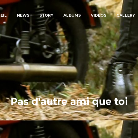
EIL
NEWS
STORY
ALBUMS
VIDEOS
GALLERY
Pas d’autre ami que toi