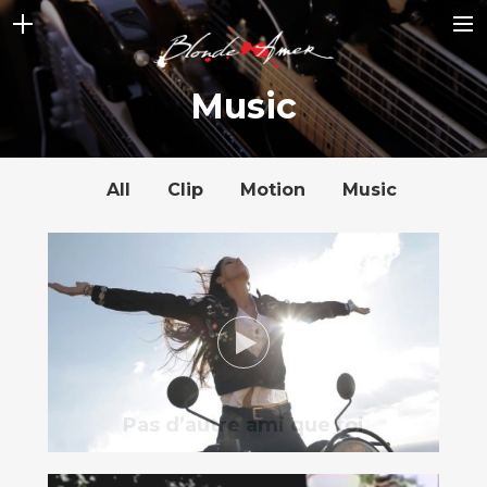
ACCUEIL
Music
NEWS
STORY
All
Clip
Motion
Music
ALBUMS
VIDEOS
GALLERY
CONTACT
BOUTIQUE
SHOP FULL WIDTH
Pas d’autre ami que toi
CART
SEARCH