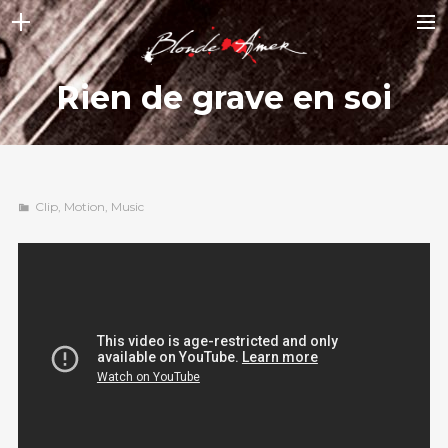
ACCUEIL
Rien de grave en soi
NEWS
STORY
ALBUMS
Clip
,
Motion
,
Music
VIDEOS
GALLERY
CONTACT
BOUTIQUE
SHOP FULL WIDTH
CART
SEARCH