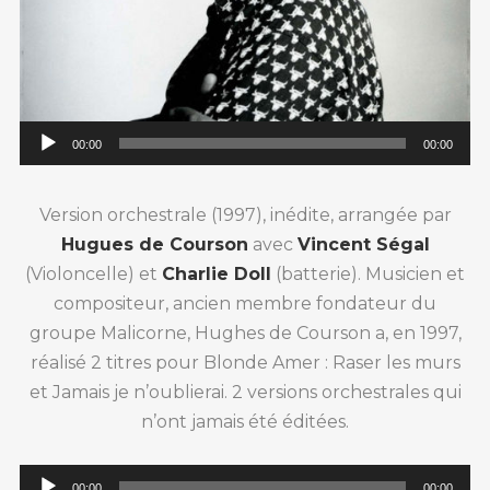
00:00
00:00
Version orchestrale (1997), inédite, arrangée par
Hugues de Courson
avec
Vincent Ségal
(Violoncelle) et
Charlie Doll
(batterie). Musicien et
compositeur, ancien membre fondateur du
groupe Malicorne, Hughes de Courson a, en 1997,
réalisé 2 titres pour Blonde Amer : Raser les murs
et Jamais je n’oublierai. 2 versions orchestrales qui
n’ont jamais été éditées.
00:00
00:00