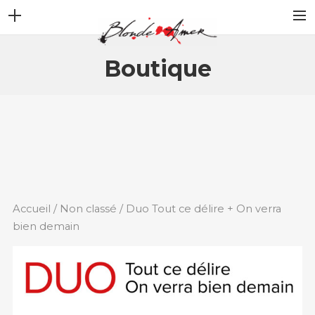
ACCUEIL
Boutique
NEWS
STORY
ALBUMS
VIDEOS
GALLERY
CONTACT
Accueil
/
Non classé
/ Duo Tout ce délire + On verra
bien demain
BOUTIQUE
SHOP FULL WIDTH
CART
SEARCH